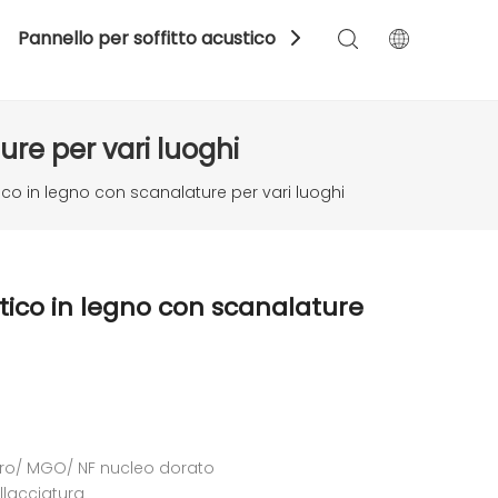
Pannello per soffitto acustico
Spazio
Color
ure per vari luoghi
ico in legno con scanalature per vari luoghi
tico in legno con scanalature
ero/ MGO/ NF nucleo dorato
llacciatura