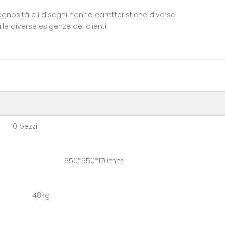
legnosità e i disegni hanno caratteristiche diverse
e diverse esigenze dei clienti
 pezzi
 cartone: 650*650*170mm
one: 48kg