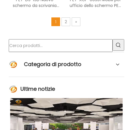
schermo da scrivania
ufficio dello schermo PET
ecologico per interni
per postazione di lavoro
prodotto in Cina con
per ufficio modulare
1
2
»
prezzo di fabbrica
Categoria di prodotto
Ultime notizie