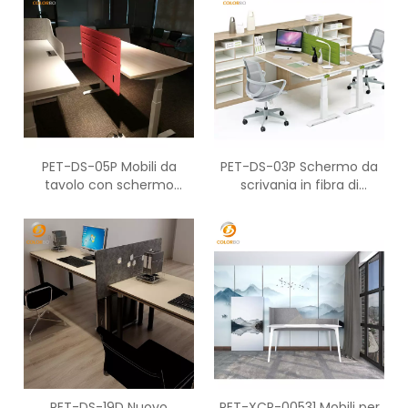
PET-DS-05P Mobili da
PET-DS-03P Schermo da
tavolo con schermo
scrivania in fibra di
laterale decorativo
poliestere per
Cubicoli da lavoro per
assorbimento acustico
ufficio
per decorazioni da ufficio
PET-DS-19D Nuovo
PET-XCP-00531 Mobili per