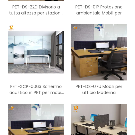
PET-DS-22D Divisorio a
PET-DS-01P Protezione
tutta altezza per stazione
ambientale Mobili per
di lavoro acustica per
schermi da desktop per
spazio privato
ufficio acustici in PET
PET-XCP-0063 Schermo
PET-DS-07U Mobili per
acustico in PET per mobili
ufficio Moderna
da ufficio domestico per
postazione di lavoro con
partizione
schermo da tavolo in PET