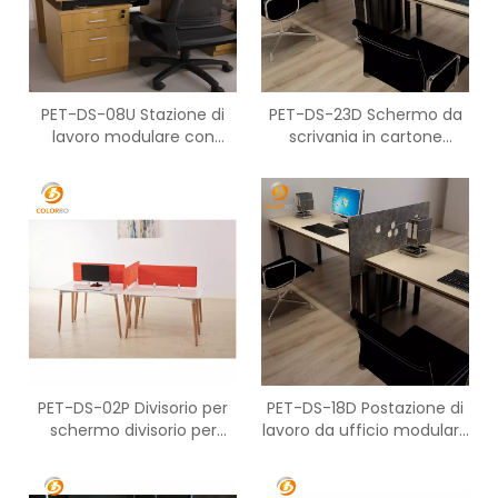
PET-DS-08U Stazione di
PET-DS-23D Schermo da
lavoro modulare con
scrivania in cartone
divisorio per ufficio per
imballato di buon servizio
due persone di Ccreen
PET-DS-02P Divisorio per
PET-DS-18D Postazione di
schermo divisorio per
lavoro da ufficio modulare
scrivania Schermo
Senza accessori Schermo
acustico in PET