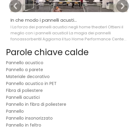
In che modo i pannelli acustici per l'home theater possono migliorare la tua esperienza di visione di film
l La forza dei pannelli acustici negli home theaterl Ottieni il
l 
meglio con i pannelli acusticil La magia dei pannelli
Sc
fonoassorbentil Aggiorna il tuo Home Performance Center
po
con un pannello per coefficiente di assorbimento acustico
fi
Parole chiave calde
La forza dei pannelli acustici negli home theater I pannelli
co
acustici rappresentano un vantaggio unico
l'
Pannello acustico
po
Pannello a parete
Materiale decorativo
Pannello acustico in PET
Fibra di poliestere
Pannelli acustici
Pannello in fibra di poliestere
Pannello
Pannello insonorizzato
Pannello in feltro