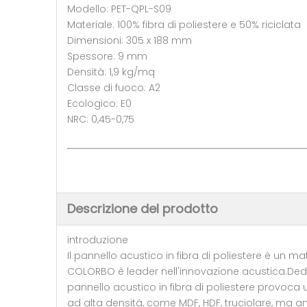
Modello: PET-QPL-S09
Materiale: 100% fibra di poliestere e 50% riciclata
Dimensioni: 305 x 188 mm
Spessore: 9 mm
Densità: 1,9 kg/mq
Classe di fuoco: A2
Ecologico: E0
NRC: 0,45-0,75
Descrizione del prodotto
introduzione
Il pannello acustico in fibra di poliestere è un mat
COLORBO è leader nell'innovazione acustica.Dedic
pannello acustico in fibra di poliestere provoca u
ad alta densità, come MDF, HDF, truciolare, ma an