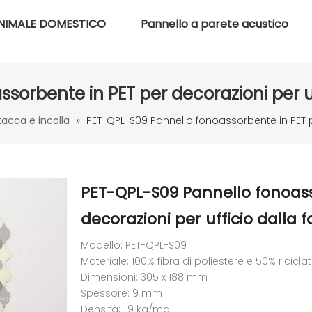
NIMALE DOMESTICO
Pannello a parete acustico
sorbente in PET per decorazioni per uf
stacca e incolla
»
PET-QPL-S09 Pannello fonoassorbente in PET p
PET-QPL-S09 Pannello fonoass
decorazioni per ufficio dalla
Modello: PET-QPL-S09
Materiale: 100% fibra di poliestere e 50% ricicla
Dimensioni: 305 x 188 mm
Spessore: 9 mm
Densità: 1,9 kg/mq