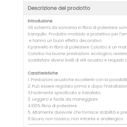
Descrizione del prodotto
introduzione
Gli schermi da scrivania in fibra di poliestere sono
tranquillo. Prodotto morbido e protettivo per l'am
e hanno un buon effetto decorativo
Il pannello in fibra di poliestere Colorbo è un mate
Colorbo ha buone prestazioni: ecologico, resistent
soddisfare diversi livelli di stili acustici e requisiti 
Caratteristiche
1. Prestazioni acustiche eccellenti con la possibili
2. Può essere regolato prima e dopo l'installazio
3.Facilmente specificato e installato
3. Leggero e facile da maneggiare
4.100% fibra di poliestere
5. Altamente durevole che fornisce stabilità e pr
6.Sicuro, non tossico, non irritante e anallergico