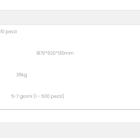
pezzi
cartone: 1870*620*130mm
ne: 26kg
ni (1 - 500 pezzi)