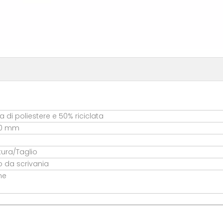
ra di poliestere e 50% riciclata
00 mm
tura/Taglio
 da scrivania
ne