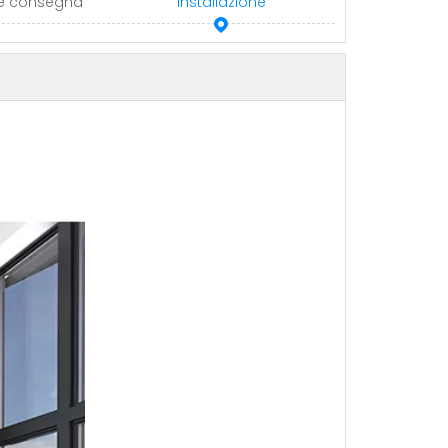
 e consegna
Installazione