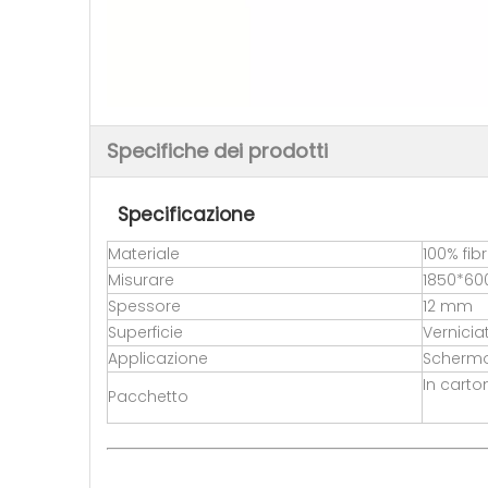
Specifiche dei prodotti
Specificazione
Materiale
100% fib
Misurare
1850*6
Spessore
12 mm
Superficie
Vernicia
Applicazione
Schermo
In carto
Pacchetto