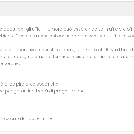
 adatti per gli uffici, il rumore può essere ridotto in ufficio e o
biente.Diverse dimensioni consentono diversi requisiti di privacy
riale decorativo e acustico ideale, realizzato al 100% in fibra di 
e al fuoco, isolamento termico, resistente all'umidità e alla mu
decorativi.
tà di colpire aree specifiche
ne per garantire libertà di progettazione
estazioni a lungo termine